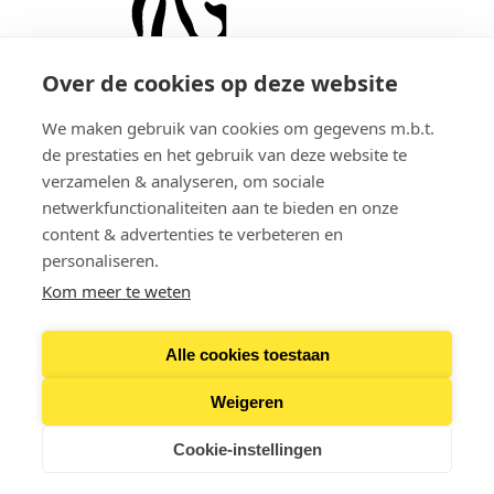
Over de cookies op deze website
Vlaanderen
verbeelding werkt
We maken gebruik van cookies om gegevens m.b.t.
de prestaties en het gebruik van deze website te
i-learn.vlaanderen is een officiële website
verzamelen & analyseren, om sociale
van de Vlaamse overheid
netwerkfunctionaliteiten aan te bieden en onze
content & advertenties te verbeteren en
uitgegeven door
Departement Economie, Wetenschap en Innovatie
,
personaliseren.
Departement Onderwijs en Vorming
,
Agentschap Innoveren en
Ondernemen
,
AHOVOKS
en
Agentschap Onderwijsdiensten
Kom meer te weten
Contacteer ons
Alle cookies toestaan
Weigeren
Cookie-instellingen