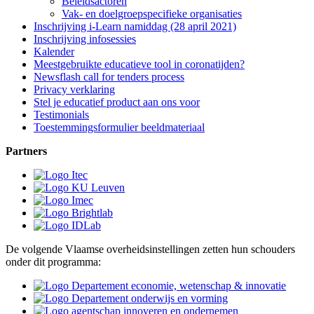
Beleidsactoren
Vak- en doelgroepspecifieke organisaties
Inschrijving i-Learn namiddag (28 april 2021)
Inschrijving infosessies
Kalender
Meestgebruikte educatieve tool in coronatijden?
Newsflash call for tenders process
Privacy verklaring
Stel je educatief product aan ons voor
Testimonials
Toestemmingsformulier beeldmateriaal
Partners
De volgende Vlaamse overheidsinstellingen zetten hun schouders
onder dit programma: