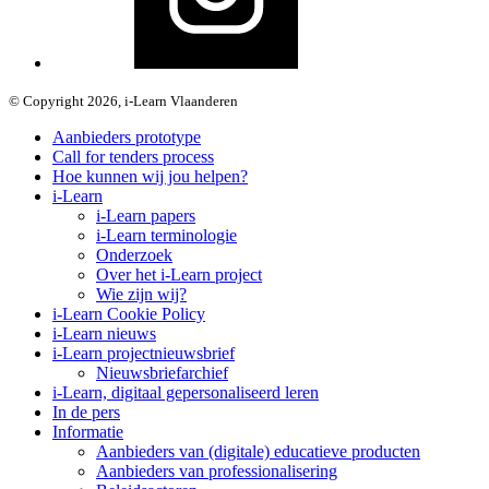
© Copyright 2026, i-Learn Vlaanderen
Aanbieders prototype
Call for tenders process
Hoe kunnen wij jou helpen?
i-Learn
i-Learn papers
i-Learn terminologie
Onderzoek
Over het i-Learn project
Wie zijn wij?
i-Learn Cookie Policy
i-Learn nieuws
i-Learn projectnieuwsbrief
Nieuwsbriefarchief
i-Learn, digitaal gepersonaliseerd leren
In de pers
Informatie
Aanbieders van (digitale) educatieve producten
Aanbieders van professionalisering