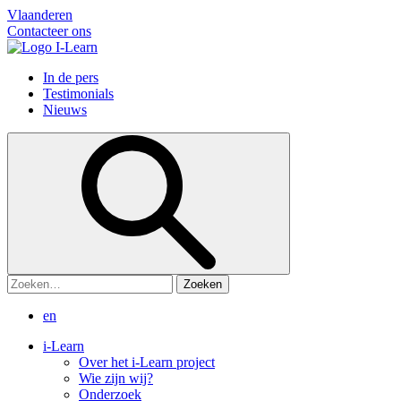
Vlaanderen
Contacteer ons
In de pers
Testimonials
Nieuws
Zoeken:
en
i-Learn
Over het i-Learn project
Wie zijn wij?
Onderzoek