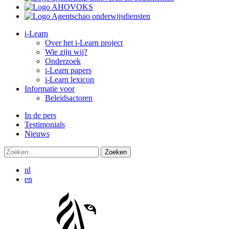
i-Learn
Over het i-Learn project
Wie zijn wij?
Onderzoek
i-Learn papers
i-Learn lexicon
Informatie voor
Beleidsactoren
In de pers
Testimonials
Nieuws
Zoeken:
nl
en