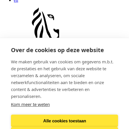
en
Over de cookies op deze website
Vlaanderen
verbeelding werkt
We maken gebruik van cookies om gegevens m.b.t.
de prestaties en het gebruik van deze website te
i-learn.vlaanderen is een officiële website
verzamelen & analyseren, om sociale
van de Vlaamse overheid
netwerkfunctionaliteiten aan te bieden en onze
content & advertenties te verbeteren en
uitgegeven door
Departement Economie, Wetenschap en Innovatie
,
personaliseren.
Departement Onderwijs en Vorming
,
Agentschap Innoveren en
Ondernemen
,
AHOVOKS
en
Agentschap Onderwijsdiensten
Kom meer te weten
Contacteer ons
Alle cookies toestaan