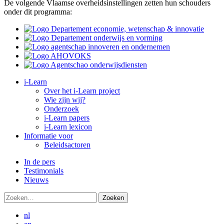
De volgende Vlaamse overheidsinstellingen zetten hun schouders
onder dit programma:
i-Learn
Over het i-Learn project
Wie zijn wij?
Onderzoek
i-Learn papers
i-Learn lexicon
Informatie voor
Beleidsactoren
In de pers
Testimonials
Nieuws
Zoeken:
nl