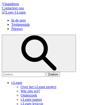
Vlaanderen
Contacteer ons
In de pers
Testimonials
Nieuws
Zoeken:
i-Learn
Over het i-Learn project
Wie zijn wij?
Onderzoek
i-Learn papers
i-Learn lexicon