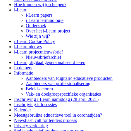
Hoe kunnen wij jou helpen?
i-Learn
i-Learn papers
i-Learn terminologie
Onderzoek
Over het i-Learn project
Wie zijn wij?
i-Learn Cookie Policy
i-Learn nieuws
i-Learn projectnieuwsbrief
Nieuwsbriefarchief
i-Learn, digitaal gepersonaliseerd leren
In de pers
Informatie
Aanbieders van (digitale) educatieve producten
Aanbieders van professionalisering
Beleidsactoren
Vak- en doelgroepspecifieke organisaties
Inschrijving i-Learn namiddag (28 april 2021)
Inschrijving infosessies
Kalender
Meestgebruikte educatieve tool in coronatijden?
Newsflash call for tenders process
Privacy verklaring
Stel je educatief product aan ons voor