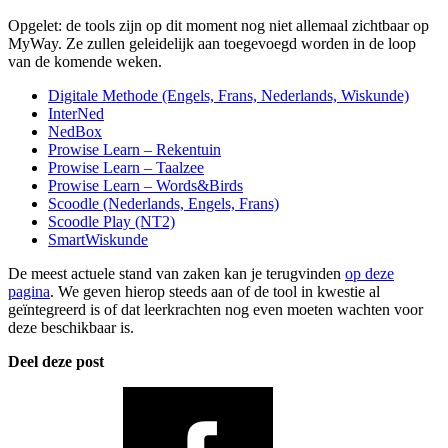
Opgelet: de tools zijn op dit moment nog niet allemaal zichtbaar op
MyWay. Ze zullen geleidelijk aan toegevoegd worden in de loop
van de komende weken.
Digitale Methode (Engels, Frans, Nederlands, Wiskunde)
InterNed
NedBox
Prowise Learn – Rekentuin
Prowise Learn – Taalzee
Prowise Learn – Words&Birds
Scoodle (Nederlands, Engels, Frans)
Scoodle Play (NT2)
SmartWiskunde
De meest actuele stand van zaken kan je terugvinden
op deze
pagina
. We geven hierop steeds aan of de tool in kwestie al
geïntegreerd is of dat leerkrachten nog even moeten wachten voor
deze beschikbaar is.
Deel deze post