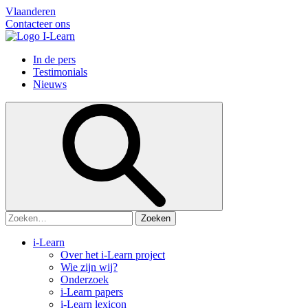
Vlaanderen
Contacteer ons
In de pers
Testimonials
Nieuws
Zoeken:
i-Learn
Over het i-Learn project
Wie zijn wij?
Onderzoek
i-Learn papers
i-Learn lexicon