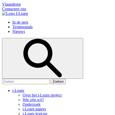
Vlaanderen
Contacteer ons
In de pers
Testimonials
Nieuws
Zoeken:
i-Learn
Over het i-Learn project
Wie zijn wij?
Onderzoek
i-Learn papers
i-Learn lexicon