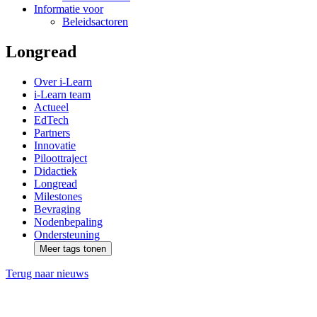
Informatie voor
Beleidsactoren
Longread
Over i-Learn
i-Learn team
Actueel
EdTech
Partners
Innovatie
Piloottraject
Didactiek
Longread
Milestones
Bevraging
Nodenbepaling
Ondersteuning
Meer tags tonen
Terug naar nieuws