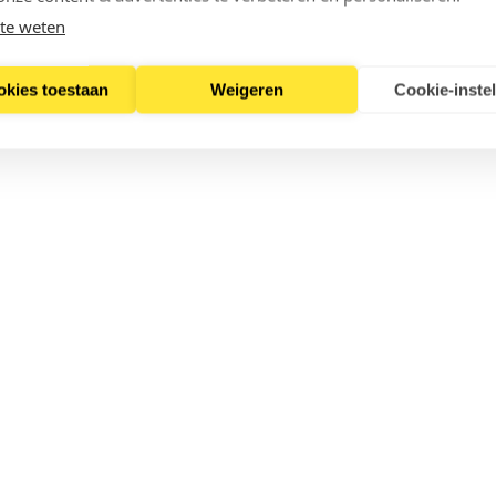
te weten
okies toestaan
Weigeren
Cookie-inste